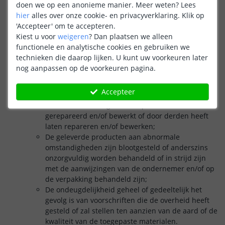
doen we op een anonieme manier.
Meer weten?
Lees
geschiktheid van de producten voor elke individuele
hier
alles over onze cookie- en privacyverklaring. Klik op
toepassing door de consument, noch voor eventuele
'Accepteer' om te accepteren.
adviezen ten aanzien van het gebruik of de toepassing
Kiest u voor
weigeren
?
Dan plaatsen we alleen
van de producten.
functionele en analytische cookies en gebruiken we
De ondernemer is nimmer aansprakelijk voor indirecte
technieken die daarop lijken. U kunt uw voorkeuren later
schade en/of gevolgschade door een defect product. De
nog aanpassen op de voorkeuren pagina.
aansprakelijkheid van de ondernemer gaat nooit verder
dan het bepaalde in deze algemene voorwaarden.
Accepteer
De garantie geldt niet indien:
De consument de geleverde producten zelf heeft
gerepareerd en/of bewerkt of door derden heeft
laten repareren en/of bewerken;
De geleverde producten aan abnormale
omstandigheden zijn blootgesteld of anderszins
onzorgvuldig worden behandeld of in strijd zijn
met de aanwijzingen van de ondernemer en/of op
de verpakking behandeld zijn;
De ondeugdelijkheid geheel of gedeeltelijk het
gevolg is van voorschriften die de overheid heeft
gesteld of zal stellen ten aanzien van de aard of de
kwaliteit van de toegepaste materialen.