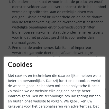
De ondernemer staat er voor in dat de producten en/of
diensten voldoen aan de overeenkomst, de in het aanbod
vermelde specificaties, aan de redelijke eisen van
deugdelijkheid en/of bruikbaarheid en de op de datum
van de totstandkoming van de overeenkomst bestaande
wettelijke bepalingen en/of overheidsvoorschriften.
Indien overeengekomen staat de ondernemer er tevens
voor in dat het product geschikt is voor ander dan
normaal gebruik.
Een door de ondernemer, fabrikant of importeur
verstrekte garantie doet niets af aan de wettelijke
rechten en vorderingen die de consument op grond van
de overeenkomst tegenover de ondernemer kan doen
Cookies
gelden.
Eventuele gebreken of verkeerd geleverde producten
Met cookies en technieken die daarop lijken helpen we u
dienen binnen 2 dagen levering aan de ondernemer
beter en persoonlijker. Dankzij functionele cookies werkt
schriftelijk te worden gemeld. Terugzending van de
de website goed. Ze hebben ook een analytische functie.
producten dient te geschieden in de originele verpakking
Zo maken we de website elke dag een beetje beter.
en in nieuwstaat verkerend.
Daarom gebruiken we technologie om uw gedrag binnen
De garantietermijn van de ondernemer komt overeen
en buiten onze website te volgen. We gebruiken uw
met de fabrieksgarantietermijn. De ondernemer is echter
gegevens voor het personaliseren van advertenties. Dat
te nimmer verantwoordelijk voor de uiteindelijke