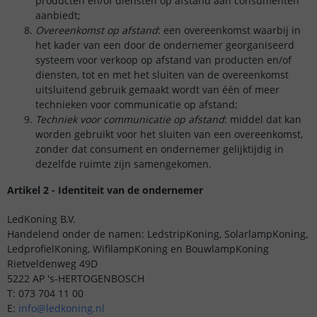
producten en/of diensten op afstand aan consumenten
aanbiedt;
Overeenkomst op afstand
: een overeenkomst waarbij in
het kader van een door de ondernemer georganiseerd
systeem voor verkoop op afstand van producten en/of
diensten, tot en met het sluiten van de overeenkomst
uitsluitend gebruik gemaakt wordt van één of meer
technieken voor communicatie op afstand;
Techniek voor communicatie op afstand
: middel dat kan
worden gebruikt voor het sluiten van een overeenkomst,
zonder dat consument en ondernemer gelijktijdig in
dezelfde ruimte zijn samengekomen.
Artikel 2 - Identiteit van de ondernemer
LedKoning B.V.
Handelend onder de namen: LedstripKoning, SolarlampKoning,
LedprofielKoning, WifilampKoning en BouwlampKoning
Rietveldenweg 49D
5222 AP 's-HERTOGENBOSCH
T: 073 704 11 00
E:
info@ledkoning.nl