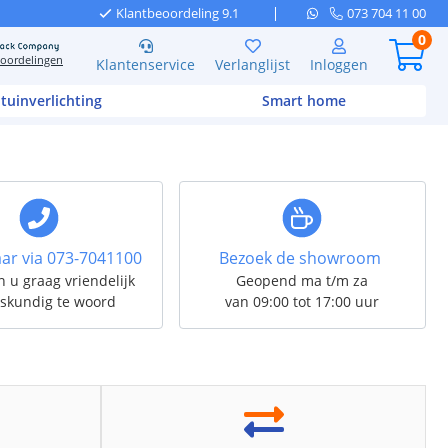
Klantbeoordeling 9.1
073 704 11 00
0
oordelingen
Klantenservice
Verlanglijst
Inloggen
 tuinverlichting
Smart home
ar via
073-7041100
Bezoek de showroom
n u graag vriendelijk
Geopend ma t/m za
skundig te woord
van 09:00 tot 17:00 uur