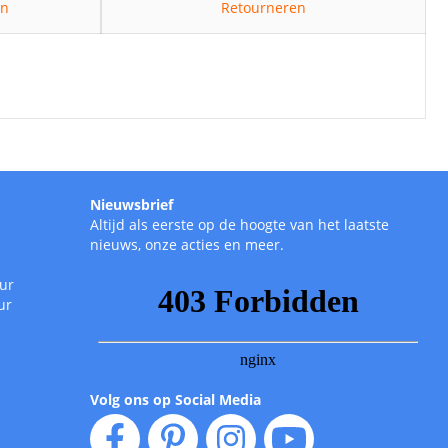
en
Retourneren
Nieuwsbrief
Altijd als eerste op de hoogte van het laatste
nieuws, onze acties en meer.
uur
ur
Volg ons op Social Media