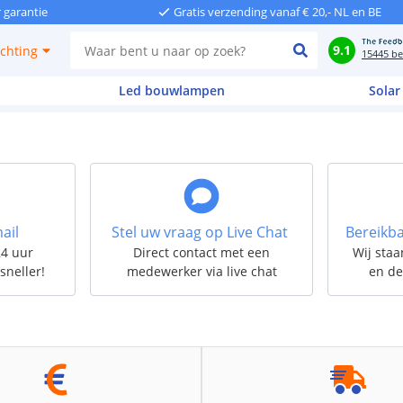
r garantie
Gratis verzending vanaf € 20,- NL en BE
9.1
ichting
15445 be
Led bouwlampen
Solar
ail
Stel uw vraag op Live Chat
Bereikba
24 uur
Direct contact met een
Wij staa
sneller!
medewerker via live chat
en de