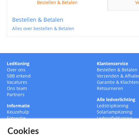
Bestellen & Betalen
V
Bestellen & Betalen
Alles over bestellen & Betalen
LedKoning
Klantenservice
Over ons
Bestellen
&
Betalen
SBB erkend
Verzenden
&
Afhale
Vacatures
Garantie
&
Klachten
Ons team
Retourneren
Partners
Alle ledverlichting
Informatie
LedstripKoning
Keuzehulp
SolarlampKoning
Fotoactie
LedprofielKoning
BouwlampKoning
Cookies
SmarthomeKoning