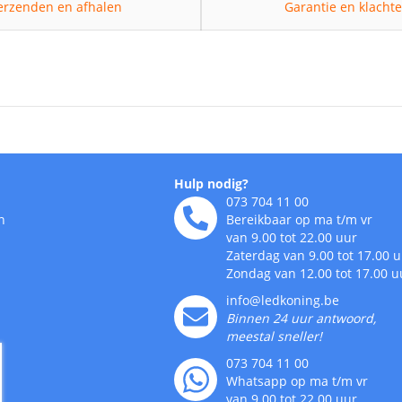
erzenden en afhalen
Garantie en klacht
Hulp nodig?
073 704 11 00
n
Bereikbaar op ma t/m vr
van 9.00 tot 22.00 uur
Zaterdag van 9.00 tot 17.00 
Zondag van 12.00 tot 17.00 u
info@ledkoning.be
Binnen 24 uur antwoord,
meestal sneller!
073 704 11 00
Whatsapp op ma t/m vr
van 9.00 tot 22.00 uur