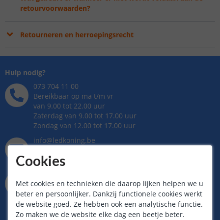
retourvoorwaarden?
Retourneren en herroepingsrecht
Hulp nodig?
073 704 11 00
Bereikbaar op ma t/m vr
van 9.00 tot 22.00 uur
Zaterdag van 9.00 tot 17.00 uur
Zondag van 12.00 tot 17.00 uur
info@ledkoning.be
Binnen 24 uur antwoord,
Cookies
meestal sneller!
073 704 11 00
Met cookies en technieken die daarop lijken helpen we u
Whatsapp op ma t/m vr
beter en persoonlijker. Dankzij functionele cookies werkt
van 9.00 tot 22.00 uur
de website goed. Ze hebben ook een analytische functie.
Zaterdag van 9.00 tot 17.00 uur
Zondag van 12.00 tot 17.00 uur
Zo maken we de website elke dag een beetje beter.