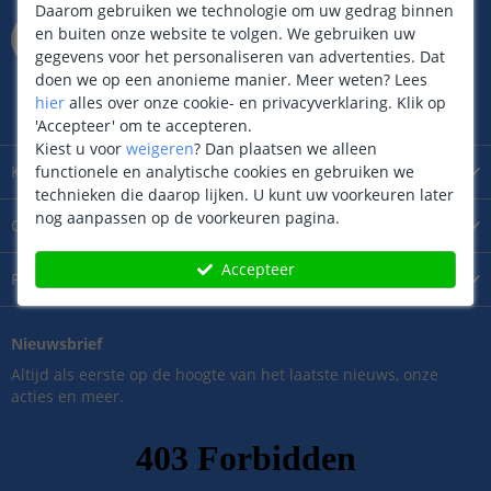
Daarom gebruiken we technologie om uw gedrag binnen
Kantoor / Showroom
en buiten onze website te volgen. We gebruiken uw
Rietveldenweg
49
D
gegevens voor het personaliseren van advertenties. Dat
5222AP
's
Hertogenbosch
doen we op een anonieme manier.
Meer weten?
Lees
Maandag t/m zaterdag geopend
hier
alles over onze cookie- en privacyverklaring. Klik op
van 09.00 tot 17.00 uur
'Accepteer' om te accepteren.
Kiest u voor
weigeren
?
Dan plaatsen we alleen
functionele en analytische cookies en gebruiken we
Klantenservice
technieken die daarop lijken. U kunt uw voorkeuren later
nog aanpassen op de voorkeuren pagina.
Over
LedKoning
Accepteer
Product
informatie
Nieuwsbrief
Altijd als eerste op de hoogte van het laatste nieuws, onze
acties en meer.