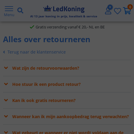
0
2 jaar garantie
Menu
Al
13
jaar koning in prijs, kwaliteit & service
Gratis verzending vanaf € 20,- NL en BE
Alles over retourneren
Klantbeoordeling 9.1
Terug naar de klantenservice
Voor 23:45 uur besteld,
morgen in huis
Wat zijn de retourvoorwaarden?
Hoe stuur ik een product retour?
Kan ik ook gratis retourneren?
Wanneer kan ik mijn aankoopbedrag terug verwachten?
Wat gebeurt er wanneer er niet wordt voldaan aan de